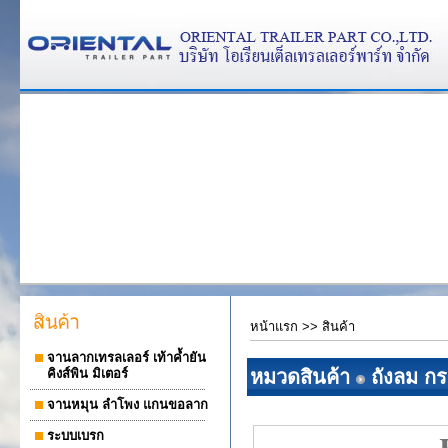
หน้าแรก
>>
สินค้า
จานลากเทรลเลอร์ เท้าค้ำยัน
คิงส์พิน มิเตอร์
หมวดสินค้า
ถังลม ก
จานหมุน ลำโพง แกนขอลาก
ระบบเบรก