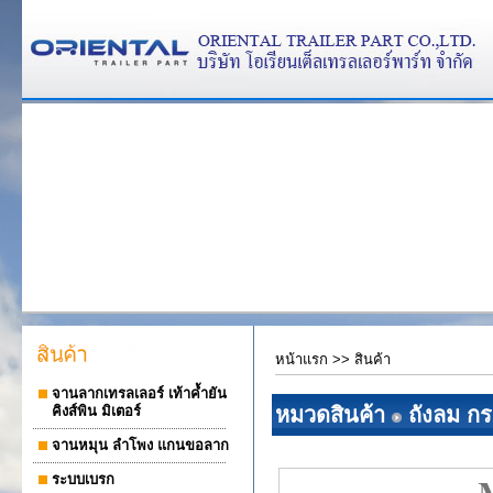
หน้าแรก
>>
สินค้า
จานลากเทรลเลอร์ เท้าค้ำยัน
คิงส์พิน มิเตอร์
หมวดสินค้า
ถังลม ก
จานหมุน ลำโพง แกนขอลาก
ระบบเบรก