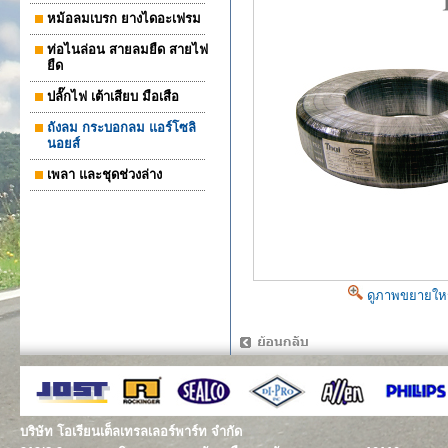
หม้อลมเบรก ยางไดอะเฟรม
ท่อไนล่อน สายลมยืด สายไฟ
ยืด
ปลั๊กไฟ เต้าเสียบ มือเสือ
ถังลม กระบอกลม แอร์โซลิ
นอยส์
เพลา และชุดช่วงล่าง
ดูภาพขยายใหญ
บริษัท โอเรียนเต็ลเทรลเลอร์พาร์ท จำกัด