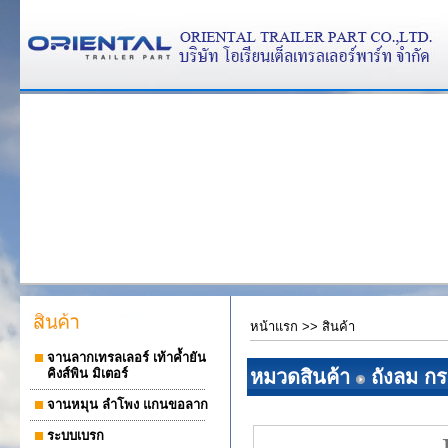
หน้าแรก
>>
สินค้า
จานลากเทรลเลอร์ เท้าค้ำยัน
คิงส์พิน มิเตอร์
หมวดสินค้า
ถังลม ก
จานหมุน ลำโพง แกนขอลาก
ระบบเบรก