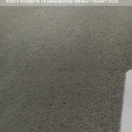
919/8-9 ถนนสุขุมวิท แขวงคลองตันเหนือ เขตวัฒนา กรุงเทพฯ 10110